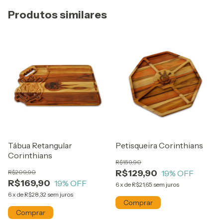
Produtos similares
Tábua Retangular
Petisqueira Corinthians
Corinthians
R$159,90
R$129,90
R$209,90
19
% OFF
R$169,90
19
% OFF
6
x
de
R$21,65
sem juros
6
x
de
R$28,32
sem juros