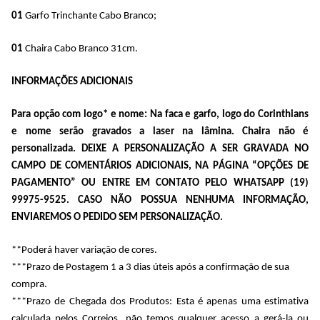
01
 Garfo Trinchante Cabo Branco;
01
 Chaira Cabo Branco 31cm.
INFORMAÇÕES ADICIONAIS
Para opção com logo* e nome: Na faca e garfo, logo do Corinthians 
e
 nome serão gravados a laser na lâmina. Chaira não é 
personalizada. DEIXE A PERSONALIZAÇÃO A SER GRAVADA NO 
CAMPO DE COMENTÁRIOS ADICIONAIS, NA PÁGINA “OPÇÕES DE 
PAGAMENTO” OU ENTRE EM CONTATO PELO WHATSAPP (19) 
99975-9525. CASO NÃO POSSUA NENHUMA INFORMAÇÃO, 
ENVIAREMOS O PEDIDO SEM PERSONALIZAÇÃO.
**Poderá haver variação de cores.  
***Prazo de Postagem 1 a 3 dias úteis após a confirmação de sua 
compra.
***Prazo de Chegada dos Produtos: Esta é apenas uma estimativa 
calculada pelos Correios, não temos qualquer acesso a gerá-la ou 