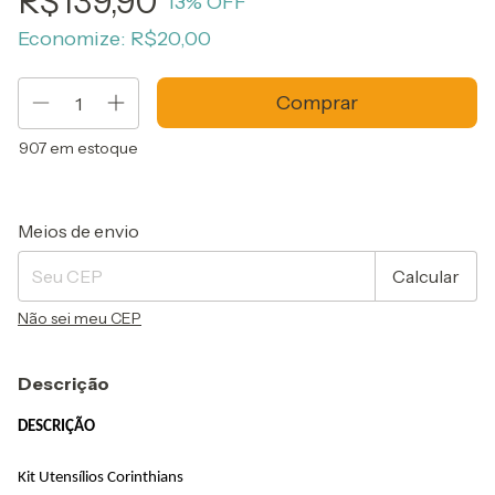
R$139,90
13
% OFF
Economize:
R$20,00
907
em estoque
Entregas para o CEP:
Alterar CEP
Meios de envio
Calcular
Não sei meu CEP
Descrição
DESCRIÇÃO
Kit Utensílios Corinthians