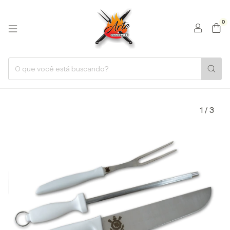
0
1
/
3