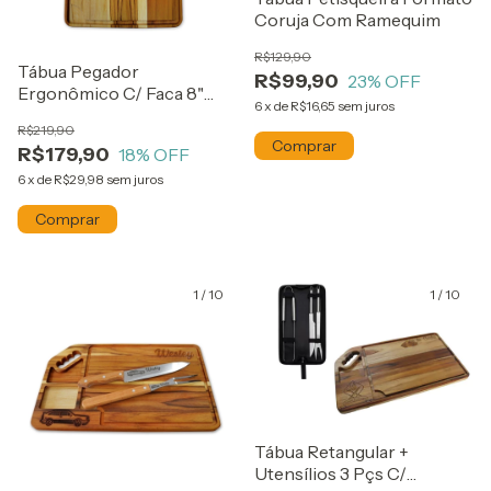
Coruja Com Ramequim
R$129,90
Tábua Pegador
R$99,90
23
% OFF
Ergonômico C/ Faca 8"
6
x
de
R$16,65
sem juros
Palmeiras
R$219,90
R$179,90
18
% OFF
6
x
de
R$29,98
sem juros
1
/
10
1
/
10
Tábua Retangular +
Utensílios 3 Pçs C/