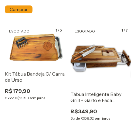
1
/
5
1
/
7
ESGOTADO
ESGOTADO
Kit Tábua Bandeja C/ Garra
de Urso
R$179,90
Tábua Inteligente Baby
6
x
de
R$29,98
sem juros
Grill + Garfo e Faca
Semiartesanal
R$349,90
6
x
de
R$58,32
sem juros