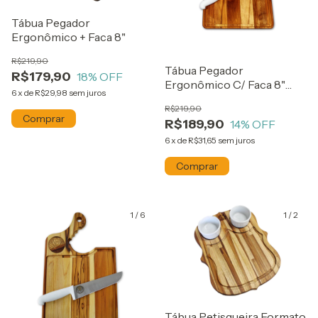
Tábua Pegador
Ergonômico + Faca 8"
R$219,90
Tábua Pegador
R$179,90
18
% OFF
Ergonômico C/ Faca 8"
6
x
de
R$29,98
sem juros
Corinthians
R$219,90
R$189,90
14
% OFF
6
x
de
R$31,65
sem juros
1
/
6
1
/
2
Tábua Petisqueira Formato