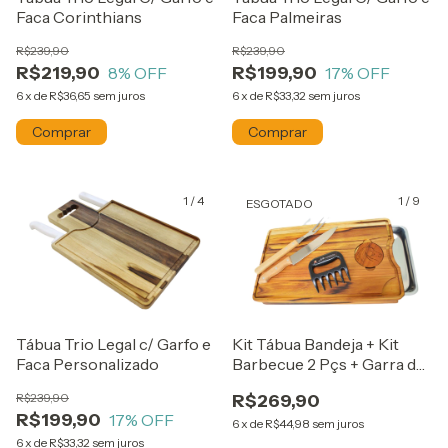
Faca Corinthians
Faca Palmeiras
R$239,90
R$239,90
R$219,90
R$199,90
8
% OFF
17
% OFF
6
x
de
R$36,65
sem juros
6
x
de
R$33,32
sem juros
1
/
4
1
/
9
ESGOTADO
Kit Tábua Bandeja + Kit
Tábua Trio Legal c/ Garfo e
Barbecue 2 Pçs + Garra de
Faca Personalizado
Urso
R$269,90
R$239,90
R$199,90
17
% OFF
6
x
de
R$44,98
sem juros
6
x
de
R$33,32
sem juros