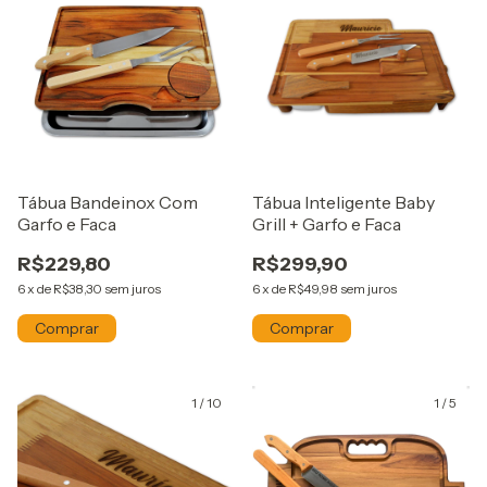
Tábua Bandeinox Com
Tábua Inteligente Baby
Garfo e Faca
Grill + Garfo e Faca
R$229,80
R$299,90
6
x
de
R$38,30
sem juros
6
x
de
R$49,98
sem juros
1
/
10
1
/
5