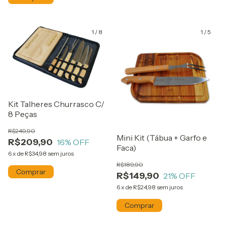
1
/
8
1
/
5
Kit Talheres Churrasco C/
8 Peças
R$249,90
Mini Kit (Tábua + Garfo e
R$209,90
16
% OFF
Faca)
6
x
de
R$34,98
sem juros
R$189,90
R$149,90
21
% OFF
6
x
de
R$24,98
sem juros