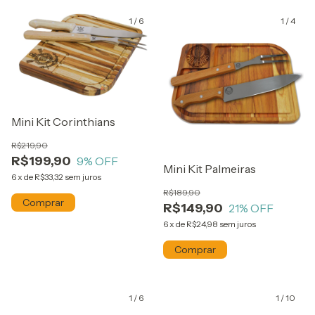
1
/
6
1
/
4
Mini Kit Corinthians
R$219,90
R$199,90
9
% OFF
Mini Kit Palmeiras
6
x
de
R$33,32
sem juros
R$189,90
R$149,90
21
% OFF
6
x
de
R$24,98
sem juros
1
/
6
1
/
10