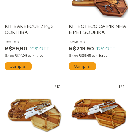
KIT BARBECUE 2 PÇS
KIT BOTECO CAIPIRINHA
CORITIBA
E PETISQUEIRA
R$99,90
R$249,90
R$89,90
R$219,90
10
% OFF
12
% OFF
6
x
de
R$14,98
sem juros
6
x
de
R$36,65
sem juros
1
/
10
1
/
5