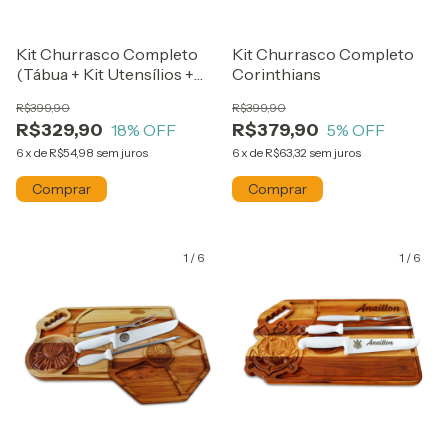
Kit Churrasco Completo
Kit Churrasco Completo
(Tábua + Kit Utensílios +
Corinthians
Petisqueira)
R$399,90
R$399,90
R$329,90
R$379,90
18
% OFF
5
% OFF
6
x
de
R$54,98
sem juros
6
x
de
R$63,32
sem juros
1
/
6
1
/
6