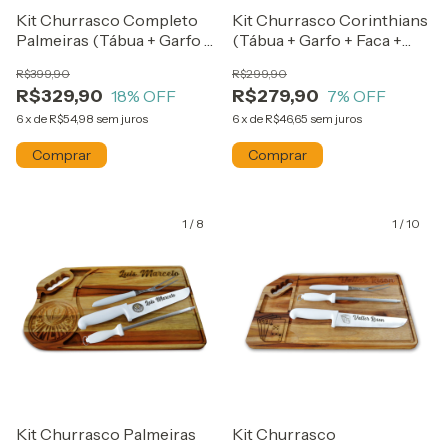
Kit Churrasco Completo
Kit Churrasco Corinthians
Palmeiras (Tábua + Garfo +
(Tábua + Garfo + Faca +
Faca + Chaira +
Chaira)
R$399,90
R$299,90
Petisqueira)
R$329,90
R$279,90
18
% OFF
7
% OFF
6
x
de
R$54,98
sem juros
6
x
de
R$46,65
sem juros
1
/
8
1
/
10
Kit Churrasco Palmeiras
Kit Churrasco