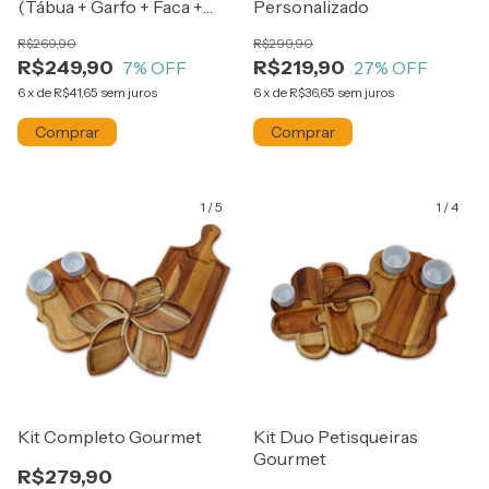
(Tábua + Garfo + Faca +
Personalizado
Chaira)
R$269,90
R$299,90
R$249,90
R$219,90
7
% OFF
27
% OFF
6
x
de
R$41,65
sem juros
6
x
de
R$36,65
sem juros
1
/
5
1
/
4
Kit Completo Gourmet
Kit Duo Petisqueiras
Gourmet
R$279,90