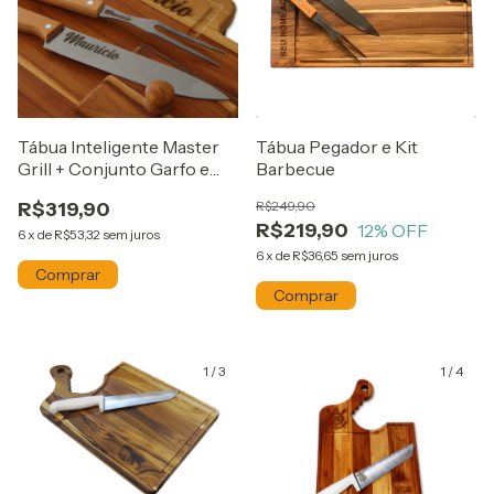
Tábua Inteligente Master
Tábua Pegador e Kit
Grill + Conjunto Garfo e
Barbecue
Faca
R$319,90
R$249,90
R$219,90
12
% OFF
6
x
de
R$53,32
sem juros
6
x
de
R$36,65
sem juros
1
/
3
1
/
4