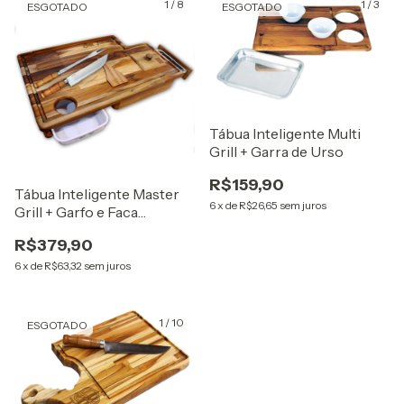
1
/
8
1
/
3
ESGOTADO
ESGOTADO
Tábua Inteligente Multi
Grill + Garra de Urso
R$159,90
Tábua Inteligente Master
6
x
de
R$26,65
sem juros
Grill + Garfo e Faca
Semiartesanal
R$379,90
6
x
de
R$63,32
sem juros
1
/
10
ESGOTADO