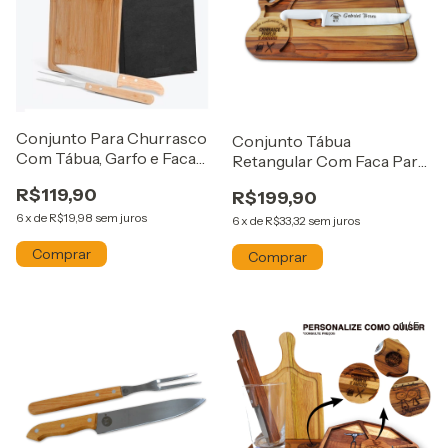
Conjunto Para Churrasco
Conjunto Tábua
Com Tábua, Garfo e Faca
Retangular Com Faca Para
Bambu
Churrasco 10"
R$119,90
R$199,90
6
x
de
R$19,98
sem juros
6
x
de
R$33,32
sem juros
1
/
5