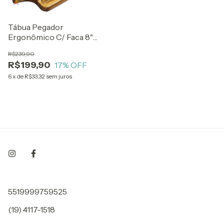
Tábua Pegador
Ergonômico C/ Faca 8"
Bianchi
R$239,90
R$199,90
17
% OFF
6
x
de
R$33,32
sem juros
5519999759525
(19) 4117-1518