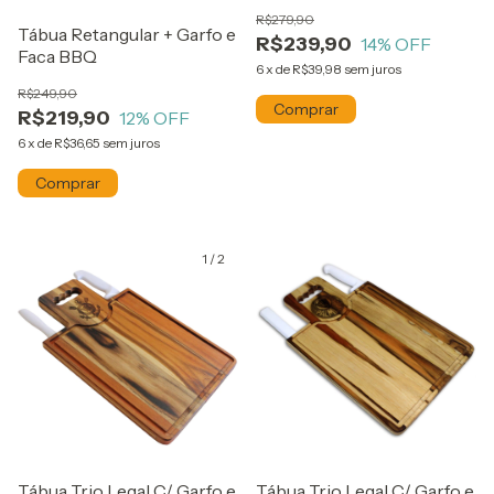
Pegador
R$279,90
Tábua Retangular + Garfo e
R$239,90
14
% OFF
Faca BBQ
6
x
de
R$39,98
sem juros
R$249,90
R$219,90
12
% OFF
6
x
de
R$36,65
sem juros
1
/
2
Tábua Trio Legal C/ Garfo e
Tábua Trio Legal C/ Garfo e