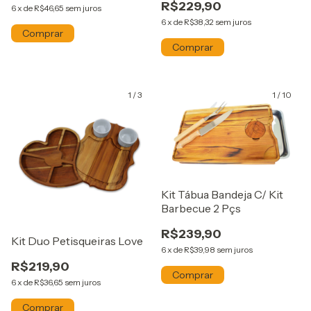
R$229,90
6
x
de
R$46,65
sem juros
6
x
de
R$38,32
sem juros
1
/
3
1
/
10
Kit Tábua Bandeja C/ Kit
Barbecue 2 Pçs
R$239,90
Kit Duo Petisqueiras Love
6
x
de
R$39,98
sem juros
R$219,90
6
x
de
R$36,65
sem juros