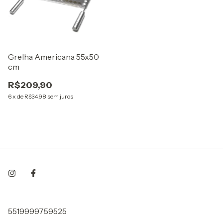
Grelha Americana 55x50
cm
R$209,90
6
x
de
R$34,98
sem juros
5519999759525