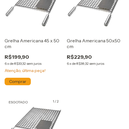
Grelha Americana 45 x 50
Grelha Americana 50x50
cm
cm
R$199,90
R$229,90
6
x
de
R$33,32
sem juros
6
x
de
R$38,32
sem juros
Atenção, última peça!
1
/
2
ESGOTADO