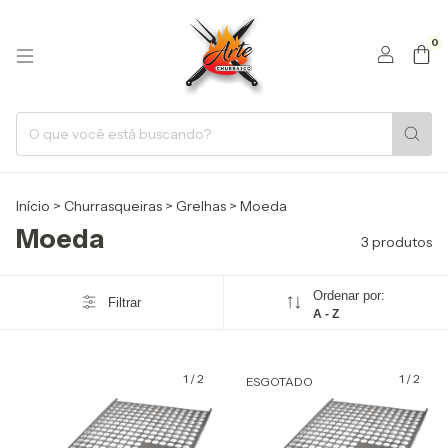
0
Início
>
Churrasqueiras
>
Grelhas
>
Moeda
Moeda
3 produtos
Ordenar por:
Filtrar
A - Z
1
/
2
1
/
2
ESGOTADO