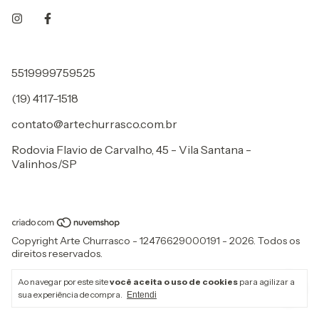
5519999759525
(19) 4117-1518
contato@artechurrasco.com.br
Rodovia Flavio de Carvalho, 45 - Vila Santana -
Valinhos/SP
Copyright Arte Churrasco - 12476629000191 - 2026. Todos os
direitos reservados.
Ao navegar por este site
você aceita o uso de cookies
para agilizar a
sua experiência de compra.
Entendi