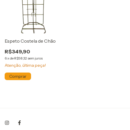
Espeto Costela de Chão
R$349,90
6
x
de
R$58,32
sem juros
Atenção, última peça!