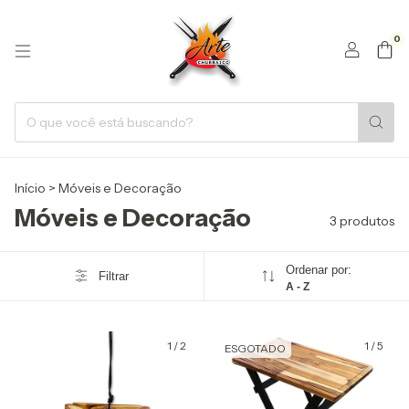
0
Início
>
Móveis e Decoração
Móveis e Decoração
3 produtos
Ordenar por:
Filtrar
A - Z
1
/
2
1
/
5
ESGOTADO