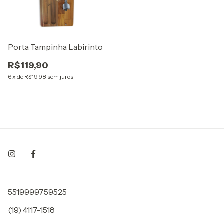
Porta Tampinha Labirinto
R$119,90
6
x
de
R$19,98
sem juros
5519999759525
(19) 4117-1518