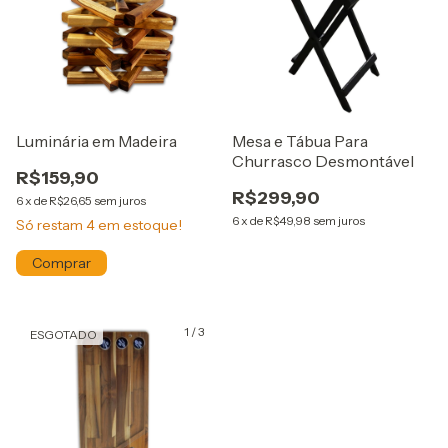
Luminária em Madeira
Mesa e Tábua Para
Churrasco Desmontável
R$159,90
R$299,90
6
x
de
R$26,65
sem juros
6
x
de
R$49,98
sem juros
Só restam
4
em estoque!
1
/
3
ESGOTADO