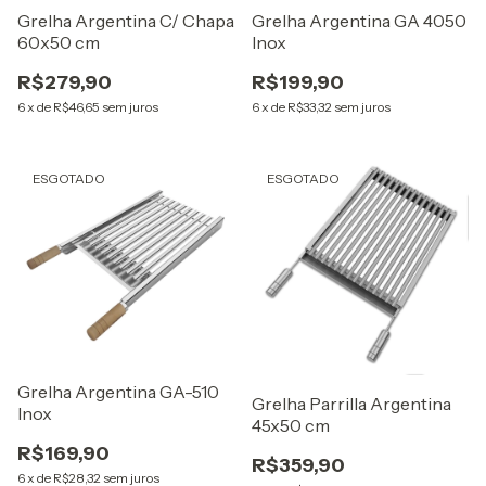
Grelha Argentina C/ Chapa
Grelha Argentina GA 4050
60x50 cm
Inox
R$279,90
R$199,90
6
x
de
R$46,65
sem juros
6
x
de
R$33,32
sem juros
ESGOTADO
ESGOTADO
Grelha Argentina GA-510
Grelha Parrilla Argentina
Inox
45x50 cm
R$169,90
R$359,90
6
x
de
R$28,32
sem juros