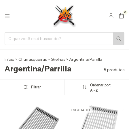
0
Início
>
Churrasqueiras
>
Grelhas
>
Argentina/Parrilla
Argentina/Parrilla
8 produtos
Ordenar por:
Filtrar
A - Z
ESGOTADO