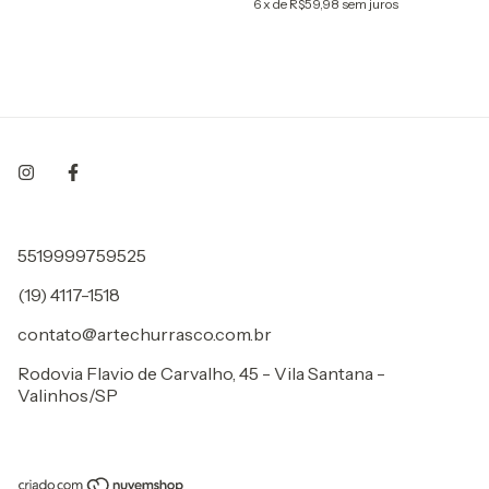
6
x
de
R$59,98
sem juros
5519999759525
(19) 4117-1518
contato@artechurrasco.com.br
Rodovia Flavio de Carvalho, 45 - Vila Santana -
Valinhos/SP