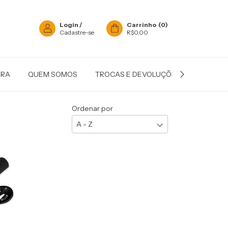
Login
/
Carrinho
(
0
)
Cadastre-se
R$0,00
IRA
QUEM SOMOS
TROCAS E DEVOLUÇÕES
POLÍTIC
Ordenar por