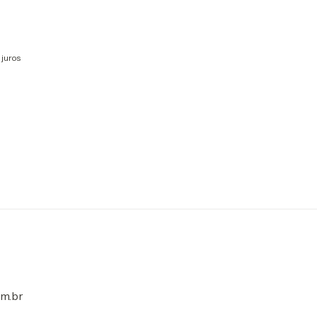
 juros
m.br