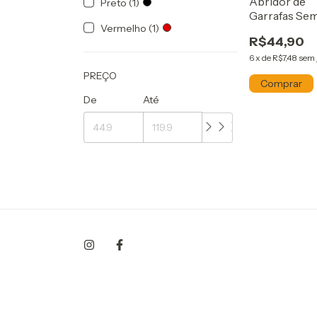
Abridor de
Preto (1)
Garrafas Se
Vermelho (1)
Dispenser
R$44,90
Palmeiras
6
x
de
R$7,48
sem 
PREÇO
De
Até