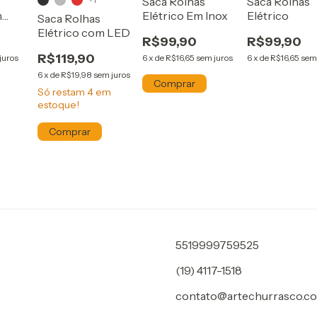
Saca Rolhas
Saca Rolhas
m
Elétrico Em Inox
Elétrico
Saca Rolhas
Elétrico com LED
R$99,90
R$99,90
R$119,90
juros
6
x
de
R$16,65
sem juros
6
x
de
R$16,65
sem
6
x
de
R$19,98
sem juros
Só restam
4
em
estoque!
Comprar
5519999759525
(19) 4117-1518
contato@artechurrasco.co