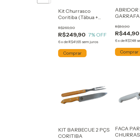
ABRIDOR
Kit Churrasco
GARRAFA
Coritiba (Tábua +
DISPENSE
Garfo + Faca + Chaira)
R$59,90
R$269,90
CORITIBA
R$44,90
R$249,90
7
% OFF
6
x
de
R$7,48
s
6
x
de
R$41,65
sem juros
FACA PA
KIT BARBECUE 2 PÇS
CHURRASC
CORITIBA