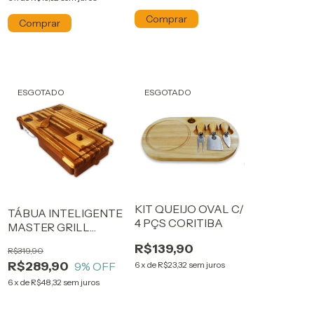
ESGOTADO
ESGOTADO
KIT QUEIJO OVAL C/
TÁBUA INTELIGENTE
4 PÇS CORITIBA
MASTER GRILL
CORITIBA
R$139,90
R$319,90
R$289,90
9
% OFF
6
x
de
R$23,32
sem juros
6
x
de
R$48,32
sem juros