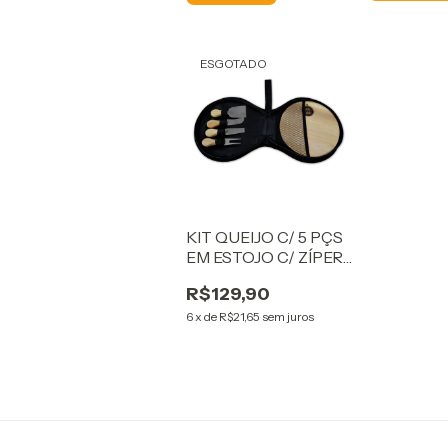
ESGOTADO
KIT QUEIJO C/ 5 PÇS
EM ESTOJO C/ ZÍPER
CORITIBA
R$129,90
6
x
de
R$21,65
sem juros