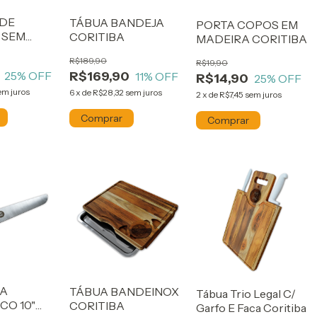
 DE
TÁBUA BANDEJA
PORTA COPOS EM
 SEM
CORITIBA
MADEIRA CORITIBA
R
R$189,90
R$19,90
25
% OFF
R$169,90
11
% OFF
R$14,90
25
% OFF
em juros
6
x
de
R$28,32
sem juros
2
x
de
R$7,45
sem juros
RA
TÁBUA BANDEINOX
Tábua Trio Legal C/
O 10"
CORITIBA
Garfo E Faca Coritiba