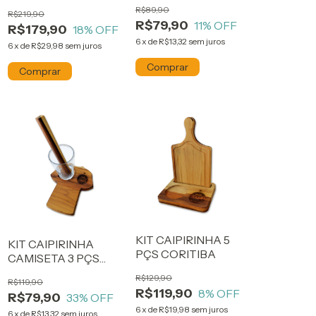
C/ Faca 8" Coritiba
R$89,90
R$219,90
R$79,90
11
% OFF
R$179,90
18
% OFF
6
x
de
R$13,32
sem juros
6
x
de
R$29,98
sem juros
KIT CAIPIRINHA 5
KIT CAIPIRINHA
PÇS CORITIBA
CAMISETA 3 PÇS
CORITIBA
R$129,90
R$119,90
R$119,90
8
% OFF
R$79,90
33
% OFF
6
x
de
R$19,98
sem juros
6
x
de
R$13,32
sem juros