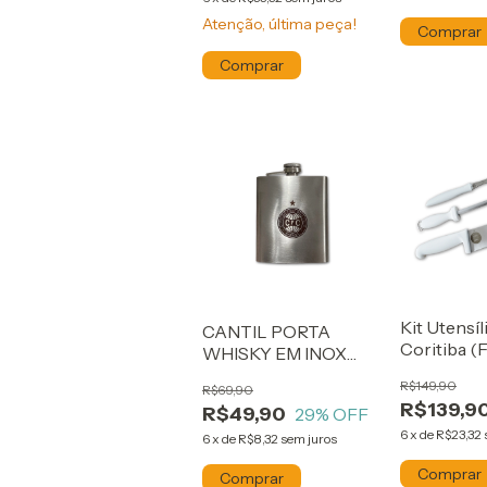
Atenção, última peça!
Kit Utensíl
CANTIL PORTA
Coritiba (
WHISKY EM INOX
+ Chaira)
CORITIBA
R$149,90
R$69,90
R$139,9
R$49,90
29
% OFF
6
x
de
R$23,32
6
x
de
R$8,32
sem juros