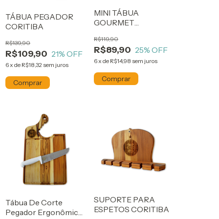
MINI TÁBUA
TÁBUA PEGADOR
GOURMET
CORITIBA
CORITIBA
R$119,90
R$139,90
R$89,90
25
% OFF
R$109,90
21
% OFF
6
x
de
R$14,98
sem juros
6
x
de
R$18,32
sem juros
SUPORTE PARA
Tábua De Corte
ESPETOS CORITIBA
Pegador Ergonômico