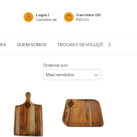
Login
/
Carrinho
(
0
)
Cadastre-se
R$0,00
IRA
QUEM SOMOS
TROCAS E DEVOLUÇÕES
POLÍTIC
Ordenar por