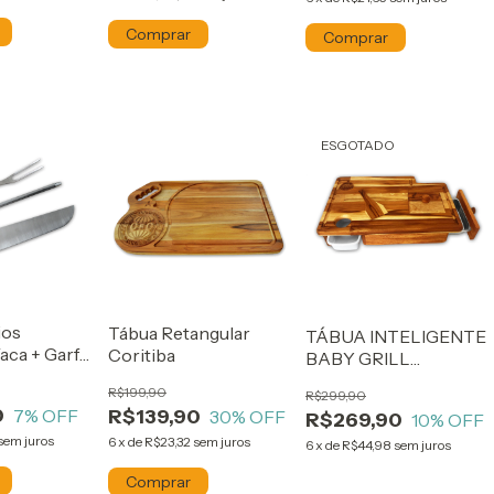
ESGOTADO
ios
Tábua Retangular
TÁBUA INTELIGENTE
Faca + Garfo
Coritiba
BABY GRILL
CORITIBA
R$199,90
R$299,90
0
7
% OFF
R$139,90
30
% OFF
R$269,90
10
% OFF
sem juros
6
x
de
R$23,32
sem juros
6
x
de
R$44,98
sem juros