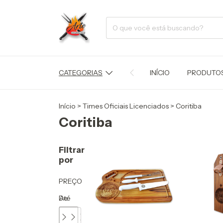
CATEGORIAS
INÍCIO
PRODUTO
Início
>
Times Oficiais Licenciados
>
Coritiba
Coritiba
Filtrar
por
PREÇO
De
Até