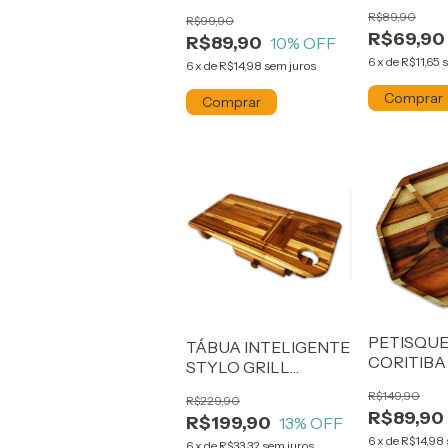
CORITIBA
R$89,90
R$99,90
R$69,90
R$89,90
10
% OFF
6
x
de
R$11,65
s
6
x
de
R$14,98
sem juros
PETISQUE
TÁBUA INTELIGENTE
CORITIBA
STYLO GRILL
CORITIBA
R$149,90
R$229,90
R$89,90
R$199,90
13
% OFF
6
x
de
R$14,98
6
x
de
R$33,32
sem juros