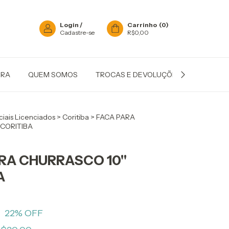
Login
/
Carrinho
(
0
)
Cadastre-se
R$0,00
IRA
QUEM SOMOS
TROCAS E DEVOLUÇÕES
POLÍTIC
ciais Licenciados
>
Coritiba
>
FACA PARA
CORITIBA
RA CHURRASCO 10"
A
0
22
% OFF