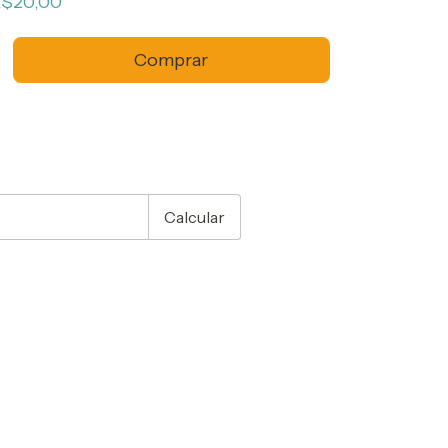
$20,00
CEP:
Alterar CEP
Calcular