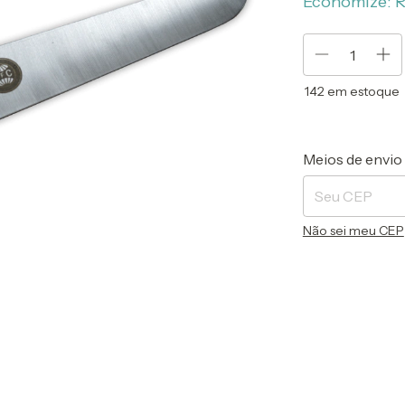
Economize:
R
142
em estoque
Entregas para o 
Meios de envio
Não sei meu CEP