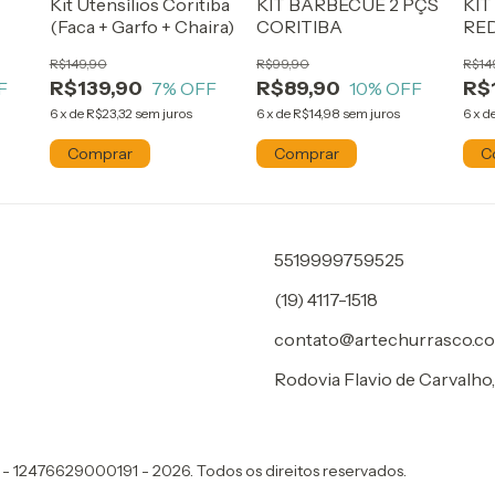
Kit Utensílios Coritiba
KIT BARBECUE 2 PÇS
KIT
(Faca + Garfo + Chaira)
CORITIBA
RE
GIR
R$149,90
R$99,90
R$14
CO
R$139,90
R$89,90
R$
F
7
% OFF
10
% OFF
6
x
de
R$23,32
sem juros
6
x
de
R$14,98
sem juros
6
x
d
5519999759525
(19) 4117-1518
contato@artechurrasco.co
Rodovia Flavio de Carvalho,
 - 12476629000191 - 2026. Todos os direitos reservados.