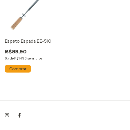
Espeto Espada EE-510
R$89,90
6
x
de
R$14,98
sem juros