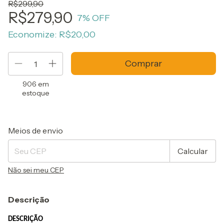
R$299,90
R$279,90
7
% OFF
Economize:
R$20,00
906
em
estoque
Entregas para o CEP:
Alterar CEP
Meios de envio
Calcular
Não sei meu CEP
Descrição
DESCRIÇÃO