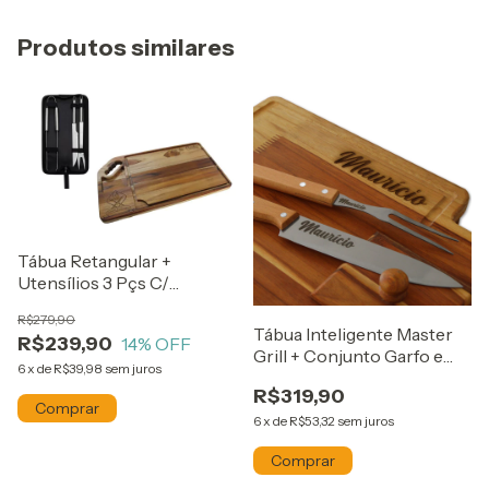
Produtos similares
Tábua Retangular +
Utensílios 3 Pçs C/
Pegador
R$279,90
Tábua Inteligente Master
R$239,90
14
% OFF
Grill + Conjunto Garfo e
6
x
de
R$39,98
sem juros
Faca
R$319,90
6
x
de
R$53,32
sem juros