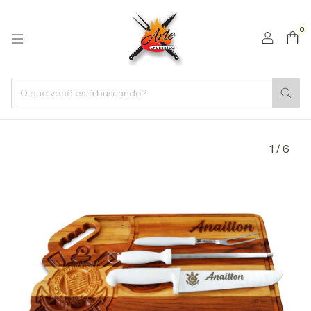
0
1
/
6