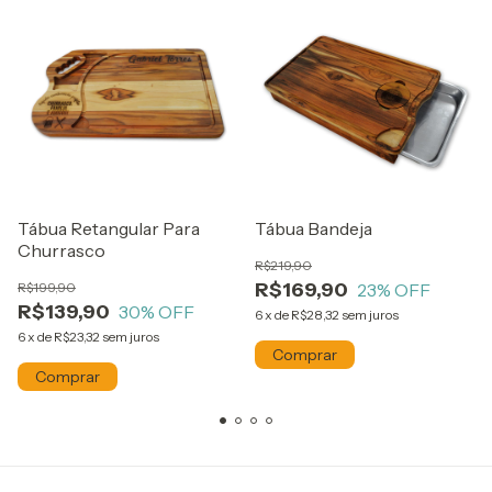
Tábua Retangular Para
Tábua Bandeja
Churrasco
R$219,90
R$169,90
R$199,90
23
% OFF
R$139,90
30
% OFF
6
x
de
R$28,32
sem juros
6
x
de
R$23,32
sem juros