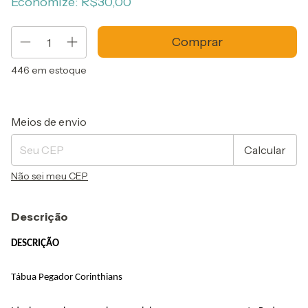
Economize:
R$30,00
446
em estoque
Entregas para o CEP:
Alterar CEP
Meios de envio
Calcular
Não sei meu CEP
Descrição
DESCRIÇÃO
Tábua Pegador
 Corinthians