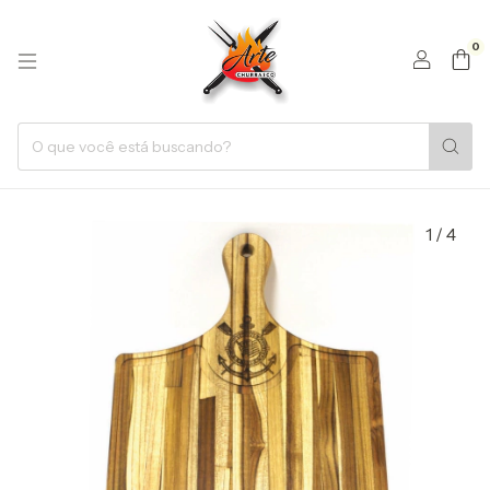
0
1
/
4