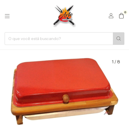
0
1
/
8