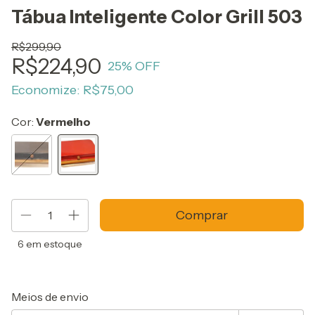
Tábua Inteligente Color Grill 503
R$299,90
R$224,90
25
% OFF
Economize:
R$75,00
Cor:
Vermelho
6
em estoque
Entregas para o CEP:
Alterar CEP
Meios de envio