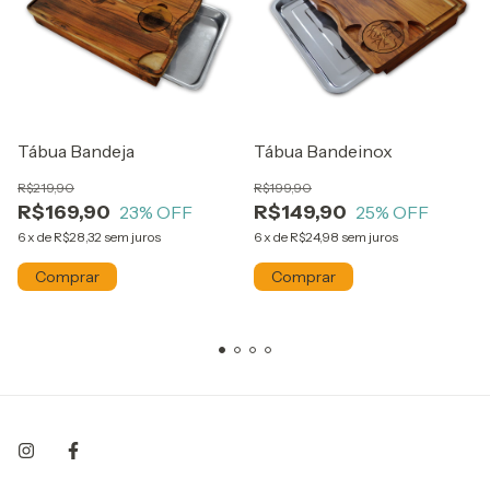
Tábua Bandeja
Tábua Bandeinox
R$219,90
R$199,90
R$169,90
R$149,90
23
% OFF
25
% OFF
6
x
de
R$28,32
sem juros
6
x
de
R$24,98
sem juros