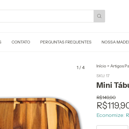
S
CONTATO
PERGUNTAS FREQUENTES
NOSSA MADE
Início
>
Artigos P
1
/
4
SKU:
17
Mini Táb
R$149,90
R$119,9
Economize:
R