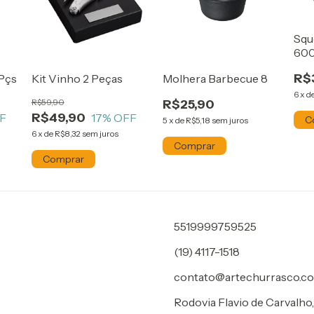
Squ
60
R$
 Pçs
Kit Vinho 2 Peças
Molhera Barbecue 8
6
x
d
R$59,90
R$25,90
R$49,90
F
17
% OFF
5
x
de
R$5,18
sem juros
6
x
de
R$8,32
sem juros
5519999759525
(19) 4117-1518
contato@artechurrasco.co
Rodovia Flavio de Carvalho,