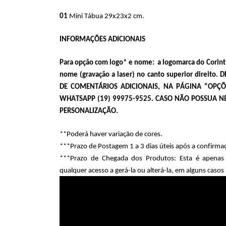
01
 Mini Tábua 29x23x2 cm.
INFORMAÇÕES ADICIONAIS
Para opção com logo* e nome:  a logomarca do Corinth
nome (gravação a laser) no canto superior direit
DE COMENTÁRIOS ADICIONAIS, NA PÁGINA “OPÇ
WHATSAPP (19) 99975-9525. CASO NÃO POSSUA 
PERSONALIZAÇÃO.
**Poderá haver variação de cores.  
***Prazo de Postagem 1 a 3 dias úteis após a confirma
***Prazo de Chegada dos Produtos: Esta é apenas u
qualquer acesso a gerá-la ou alterá-la, em alguns cas