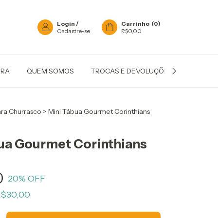
Login
/
Carrinho
(
0
)
Cadastre-se
R$0,00
IRA
QUEM SOMOS
TROCAS E DEVOLUÇÕES
POLÍTIC
ara Churrasco
>
Mini Tábua Gourmet Corinthians
ua Gourmet Corinthians
0
20
% OFF
$30,00