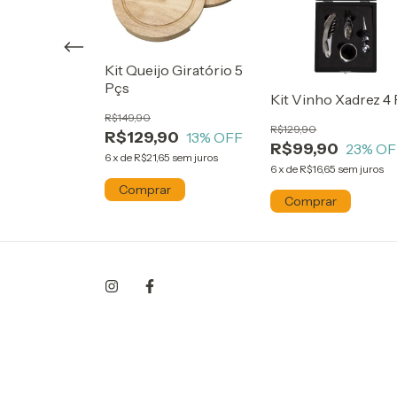
Kit Queijo Giratório 5
Pçs
Inox 750ml
Kit Vinho Xadrez 4
R$149,90
0
R$129,90
R$129,90
13
% OFF
R$99,90
23
% OF
5
sem juros
6
x
de
R$21,65
sem juros
6
x
de
R$16,65
sem juros