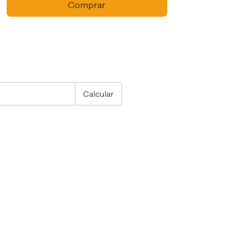
CEP:
Alterar CEP
Calcular