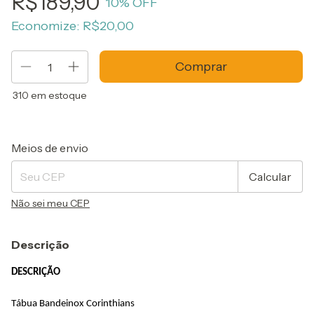
R$189,90
10
% OFF
Economize:
R$20,00
310
em estoque
Entregas para o CEP:
Alterar CEP
Meios de envio
Calcular
Não sei meu CEP
Descrição
DESCRIÇÃO
Tábua Bandeinox Corinthians