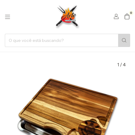
0
1
/
4