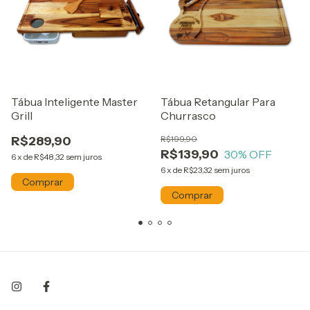
Tábua Inteligente Master
Tábua Retangular Para
Grill
Churrasco
R$289,90
R$199,90
R$139,90
30
% OFF
6
x
de
R$48,32
sem juros
6
x
de
R$23,32
sem juros