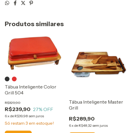
Produtos similares
Tábua Inteligente Color
Grill 504
Tábua Inteligente Master
R$329,90
Grill
R$239,90
27
% OFF
6
x
de
R$39,98
sem juros
R$289,90
Só restam
3
em estoque!
6
x
de
R$48,32
sem juros