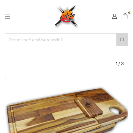
0
1
/
3