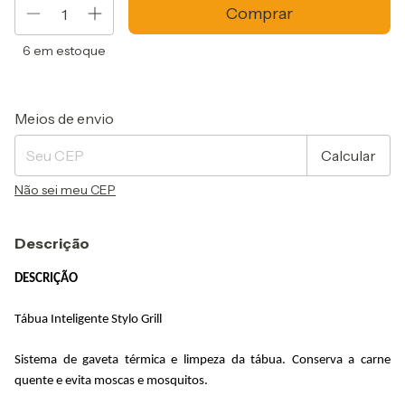
6
em estoque
Entregas para o CEP:
Alterar CEP
Meios de envio
Calcular
Não sei meu CEP
Descrição
DESCRIÇÃO
Tábua Inteligente 
Stylo
 Grill
Sistema de gaveta térmica e limpeza da tábua. Conserva a carne 
quente e evita moscas e mosquitos. 