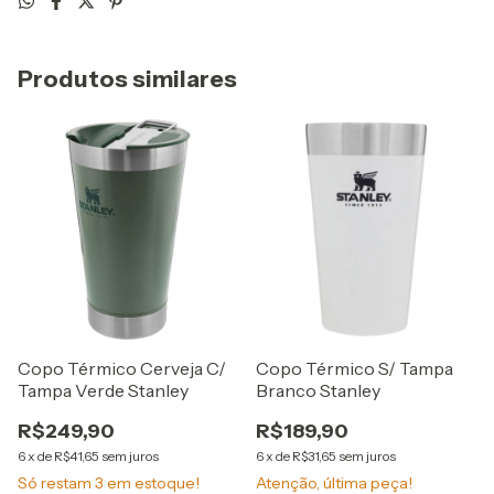
Produtos similares
Copo Térmico Cerveja C/
Copo Térmico S/ Tampa
Tampa Verde Stanley
Branco Stanley
R$249,90
R$189,90
6
x
de
R$41,65
sem juros
6
x
de
R$31,65
sem juros
Só restam
3
em estoque!
Atenção, última peça!