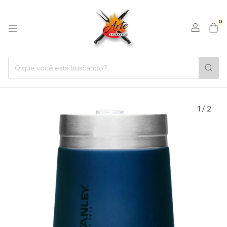
0
1
/
2