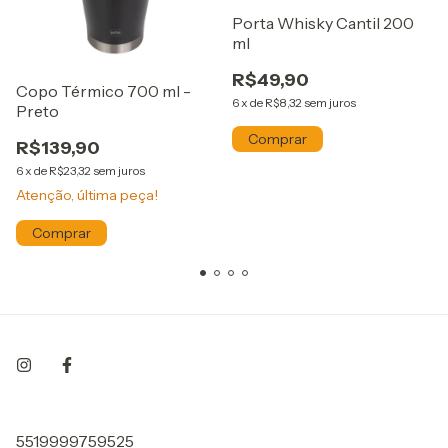
Porta Whisky Cantil 200
ml
R$49,90
Copo Térmico 700 ml -
6
x
de
R$8,32
sem juros
Preto
R$139,90
6
x
de
R$23,32
sem juros
Atenção, última peça!
5519999759525