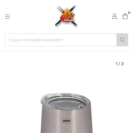
0
1
/
3