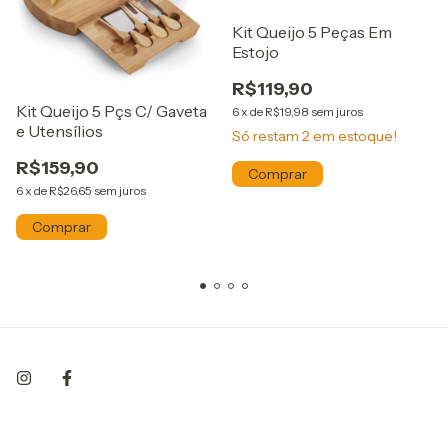
Kit Queijo 5 Peças Em
Estojo
R$119,90
Kit Queijo 5 Pçs C/ Gaveta
6
x
de
R$19,98
sem juros
e Utensílios
Só restam
2
em estoque!
R$159,90
6
x
de
R$26,65
sem juros