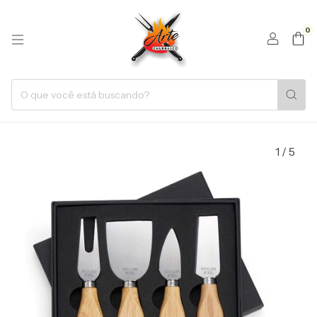
0
1
/
5