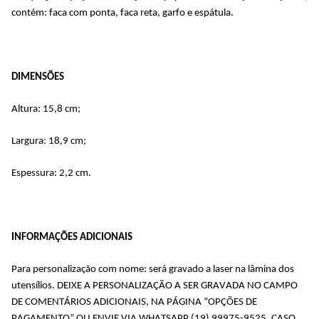
contém: faca com ponta, faca reta, garfo e espátula.
DIMENSÕES
Altura: 15,8 cm;
Largura: 18,9 cm;
Espessura: 2,2 cm.
INFORMAÇÕES ADICIONAIS
Para personalização com nome: será gravado a laser na lâmina dos 
utensílios. DEIXE A PERSONALIZAÇÃO A SER GRAVADA NO CAMPO 
DE COMENTÁRIOS ADICIONAIS, NA PÁGINA “OPÇÕES DE 
PAGAMENTO” OU ENVIE VIA WHATSAPP (19) 99975-9525. CASO 