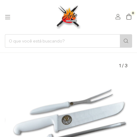
0
1
/
3