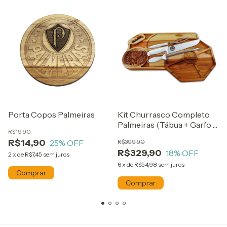
Porta Copos Palmeiras
Kit Churrasco Completo
Palmeiras (Tábua + Garfo +
R$19,90
Faca + Chaira +
R$14,90
25
% OFF
R$399,90
Petisqueira)
R$329,90
18
% OFF
2
x
de
R$7,45
sem juros
6
x
de
R$54,98
sem juros