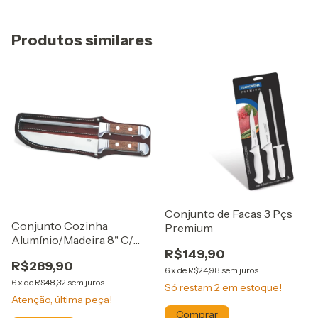
Produtos similares
Conjunto de Facas 3 Pçs
Conjunto Cozinha
Premium
Alumínio/Madeira 8" C/
R$149,90
Bainha
R$289,90
6
x
de
R$24,98
sem juros
6
x
de
R$48,32
sem juros
Só restam
2
em estoque!
Atenção, última peça!