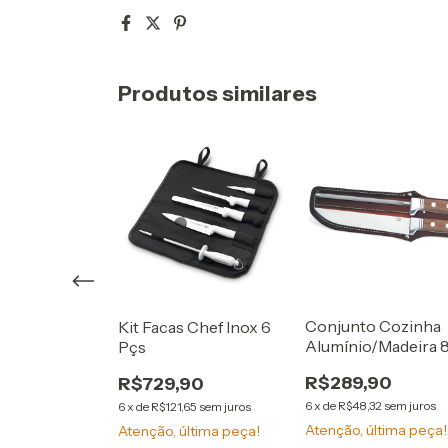
Produtos similares
Conjunto Cozinha
Kit Facas Chef Inox 6
o
Alumínio/Madeira 
Pçs
anal Faca 8"
C/ Bainha
teel
R$289,90
R$729,90
90
6
x
de
R$48,32
sem juros
6
x
de
R$121,65
sem juros
98
sem juros
Atenção, última peça!
Atenção, última peça!