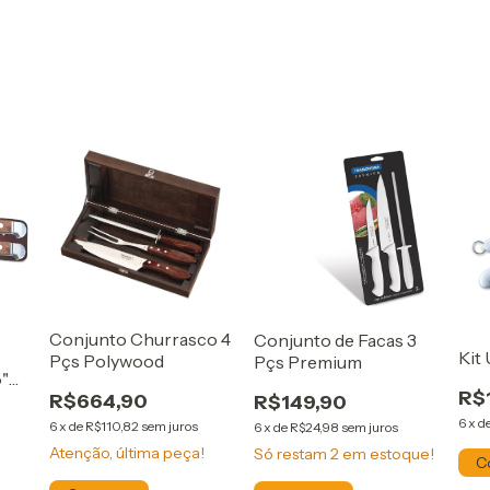
Conjunto Churrasco 4
Conjunto de Facas 3
Kit 
Pçs Polywood
Pçs Premium
8"
R$
R$664,90
R$149,90
6
x
d
6
x
de
R$110,82
sem juros
6
x
de
R$24,98
sem juros
Atenção, última peça!
Só restam
2
em estoque!