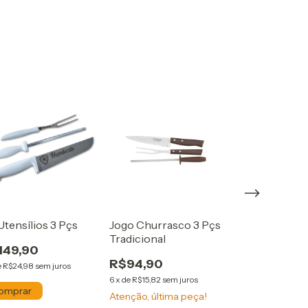
Utensílios 3 Pçs
Jogo Churrasco 3 Pçs
Conjunto Ass
Tradicional
Pçs
149,90
R$94,90
R$99,90
e
R$24,98
sem juros
6
x
de
R$15,82
sem juros
6
x
de
R$16,65
sem 
Atenção, última peça!