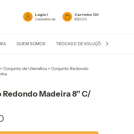
Login
/
Carrinho
(
0
)
Cadastre-se
R$0,00
IRA
QUEM SOMOS
TROCAS E DEVOLUÇÕES
POLÍTIC
>
Conjunto de Utensílios
>
Conjunto Redondo
inha
 Redondo Madeira 8" C/
0