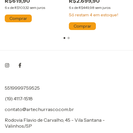
R$619,90
R$2.699,90
6
x
de
R$103,32
sem juros
6
x
de
R$449,98
sem juros
Só restam
4
em estoque!
5519999759525
(19) 4117-1518
contato@artechurrasco.com.br
Rodovia Flavio de Carvalho, 45 - Vila Santana -
Valinhos/SP