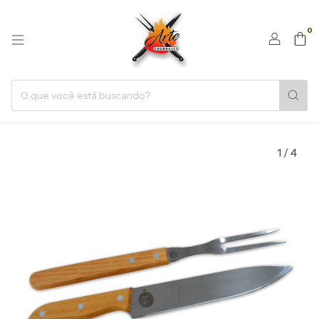
0
1
/
4