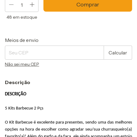
48
em estoque
Entregas para o CEP:
Alterar CEP
Meios de envio
Calcular
Não sei meu CEP
Descrição
DESCRIÇÃO
5 Kits 
Barbecue
 2 Pçs
O Kit 
Barbecue
 é excelente para presentes, sendo uma das melhores 
opções na hora de escolher como agradar seu/sua churrasqueiro(a) 
favorito(a)! Além do garfo e da faca, ele ainda acompanha um estojo 