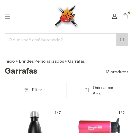
0
Início
>
Brindes Personalizados
>
Garrafas
Garrafas
13 produtos
Ordenar por:
Filtrar
A - Z
1
/
7
1
/
5