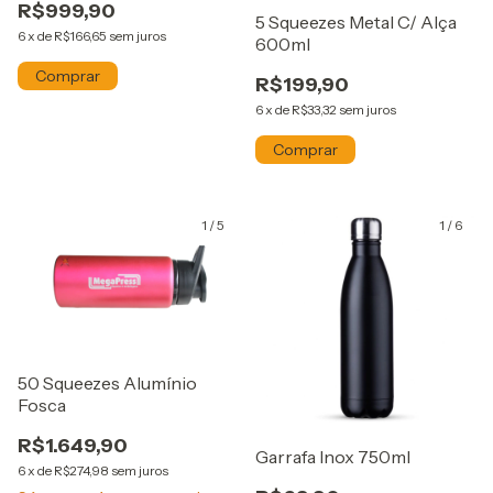
R$999,90
5 Squeezes Metal C/ Alça
6
x
de
R$166,65
sem juros
600ml
R$199,90
6
x
de
R$33,32
sem juros
1
/
5
1
/
6
50 Squeezes Alumínio
Fosca
R$1.649,90
Garrafa Inox 750ml
6
x
de
R$274,98
sem juros