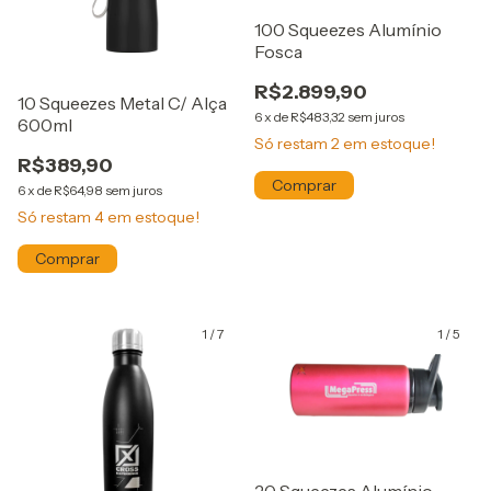
100 Squeezes Alumínio
Fosca
R$2.899,90
10 Squeezes Metal C/ Alça
6
x
de
R$483,32
sem juros
600ml
Só restam
2
em estoque!
R$389,90
6
x
de
R$64,98
sem juros
Só restam
4
em estoque!
1
/
7
1
/
5