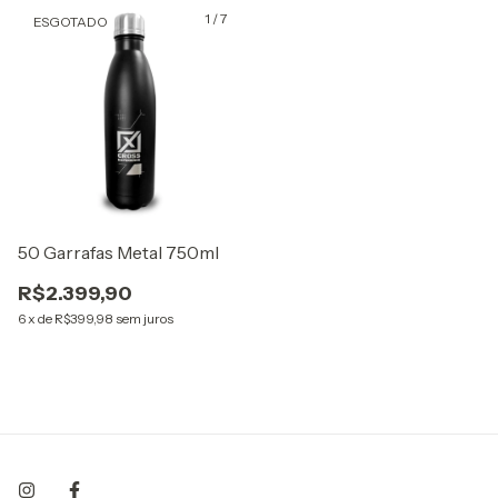
1
/
7
ESGOTADO
50 Garrafas Metal 750ml
R$2.399,90
6
x
de
R$399,98
sem juros