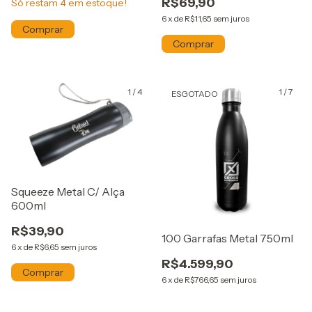
R$69,90
Só restam
4
em estoque!
6
x
de
R$11,65
sem juros
1
/
4
1
/
7
ESGOTADO
Squeeze Metal C/ Alça
600ml
R$39,90
100 Garrafas Metal 750ml
6
x
de
R$6,65
sem juros
R$4.599,90
6
x
de
R$766,65
sem juros