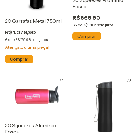
20 Squeezes Alumínio
Fosca
R$669,90
20 Garrafas Metal 750ml
6
x
de
R$111,65
sem juros
R$1.079,90
6
x
de
R$179,98
sem juros
Atenção, última peça!
1
/
5
1
/
3
30 Squeezes Alumínio
Fosca